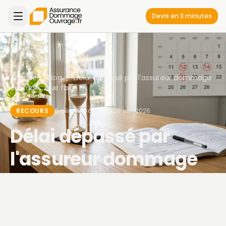
Devis en 3 minutes
Accueil
/
Blog
/
Délai dépassé par l'assureur dommage
ouvrage : que faire ?
RECOURS
6 min · Mis à jour le 29 juin 2026
Délai dépassé par
l'assureur dommage
ouvrage : que faire ?
Votre assureur DO (dommage ouvrage) ne
respecte pas les délais de 60 ou 90 jours