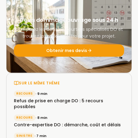
Devis dommage ouvrage sous 24 h
Comparez les devis de courtiers spécialisés DO et
trouvez la meilleure offre pour votre projet.
Obtenir mes devis
100 % gratuit · Sans engagement
SUR LE MÊME THÈME
RECOURS
· 9 min
Refus de prise en charge DO : 5 recours
possibles
RECOURS
· 8 min
Contre-expertise DO : démarche, coût et délais
SINISTRE
· 7 min