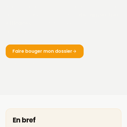
imposés par la loi ? Pas de panique : le Code
des assurances vous donne
des armes très
efficaces
— y compris l'acceptation
automatique du sinistre.
Faire bouger mon dossier
Lire le guide
En bref