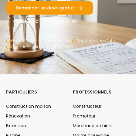
Demander un devis gratuit
Tout savoir sur les sinistres
Gratuit et sans engagement
Réponse sous 24 h
Courtiers immatriculés ORIAS
PARTICULIERS
PROFESSIONNELS
Construction maison
Constructeur
Rénovation
Promoteur
Extension
Marchand de biens
Piscine
Maître d'ouvrage