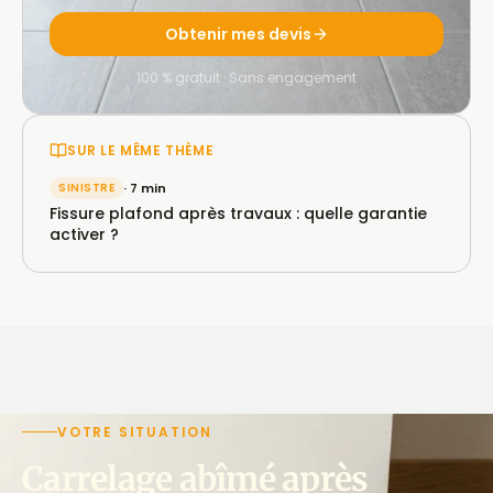
Obtenir mes devis
100 % gratuit · Sans engagement
SUR LE MÊME THÈME
SINISTRE
· 7 min
Fissure plafond après travaux : quelle garantie
activer ?
VOTRE SITUATION
Carrelage abîmé après