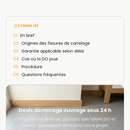
SOMMAIRE
01
En bref
02
Origines des fissures de carrelage
03
Garantie applicable selon délai
04
Cas où la DO joue
05
Procédure
06
Questions fréquentes
Devis dommage ouvrage sous 24 h
Comparez les devis de courtiers spécialisés DO et
trouvez la meilleure offre pour votre projet.