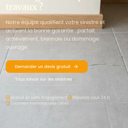
travaux ?
Notre équipe qualifient votre sinistre et
activent la bonne garantie : parfait
achèvement, biennale ou dommage
ouvrage.
Demander un devis gratuit
Tout savoir sur les sinistres
Gratuit et sans engagement
Réponse sous 24 h
Courtiers immatriculés ORIAS