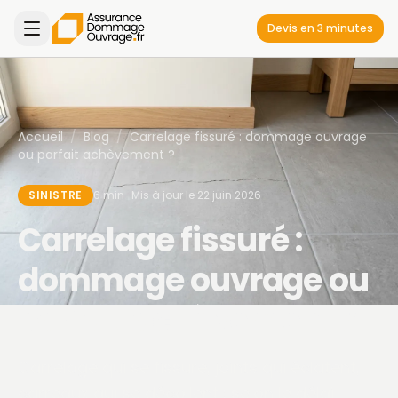
Devis en 3 minutes
Accueil
/
Blog
/
Carrelage fissuré : dommage ouvrage
ou parfait achèvement ?
SINISTRE
6 min · Mis à jour le 22 juin 2026
Carrelage fissuré :
dommage ouvrage ou
parfait achèvement ?
Carrelage qui se fissure, joints qui éclatent,
carreaux qui se décollent : selon le délai