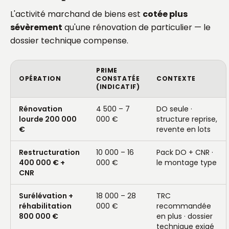
L'activité marchand de biens est
cotée plus
sévèrement
qu'une rénovation de particulier — le
dossier technique compense.
PRIME
OPÉRATION
CONSTATÉE
CONTEXTE
(INDICATIF)
Rénovation
4 500 – 7
DO seule ·
lourde 200 000
000 €
structure reprise,
€
revente en lots
Restructuration
10 000 – 16
Pack DO + CNR ·
400 000 € +
000 €
le montage type
CNR
Surélévation +
18 000 – 28
TRC
réhabilitation
000 €
recommandée
800 000 €
en plus · dossier
technique exigé