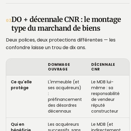
DO + décennale CNR : le montage
03
type du marchand de biens
Deux polices, deux protections différentes — les
confondre laisse un trou de dix ans.
DOMMAGE
DÉCENNALE
OUVRAGE
CNR
Ce qu'elle
L'immeuble (et
Le MDB lui-
protège
ses acquéreurs)
même : sa
:
responsabilité
préfinancement
de vendeur
des désordres
réputé
décennaux
constructeur
Qui en
Les acquéreurs
Le MDB (et
bénéficie
successifs, sans
indirectement