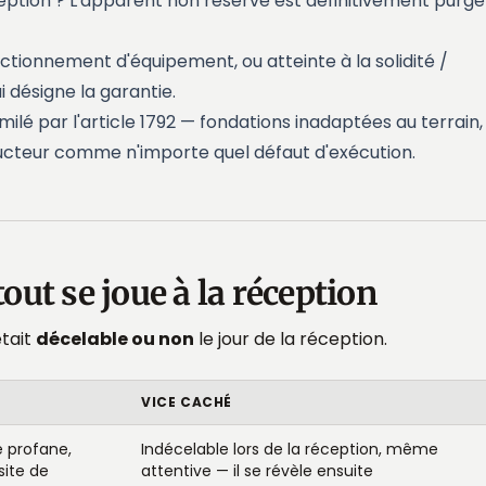
eption ? L'apparent non réservé est définitivement purgé 
ctionnement d'équipement, ou atteinte à la solidité /
i désigne la garantie.
lé par l'article 1792 — fondations inadaptées au terrain,
cteur comme n'importe quel défaut d'exécution.
tout se joue à la réception
était
décelable ou non
le jour de la
réception
.
VICE CACHÉ
 profane,
Indécelable lors de la réception, même
site de
attentive — il se révèle ensuite