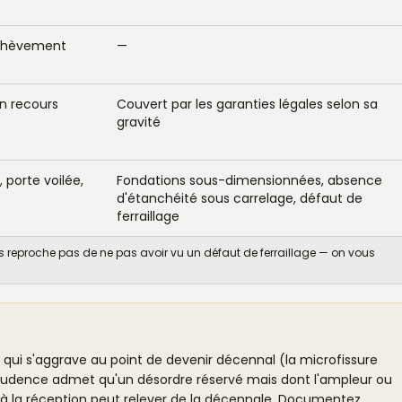
 achèvement
—
n recours
Couvert par les garanties légales selon sa
gravité
 porte voilée,
Fondations sous-dimensionnées, absence
d'étanchéité sous carrelage, défaut de
ferraillage
us reproche pas de ne pas avoir vu un défaut de ferraillage — on vous
qui s'aggrave au point de devenir décennal (la microfissure
sprudence admet qu'un désordre réservé mais dont l'ampleur ou
 à la réception peut relever de la décennale. Documentez