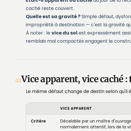
Était-il apparent ou caché
au jour de la réc
caché reste couvert.
Quelle est sa gravité ?
Simple défaut, dysfon
impropriété à destination — c'est la gravité qu
À noter : le
vice du sol
est expressément assimi
remblais mal compactés engagent le constru
Vice apparent, vice caché : 
02
Le même défaut change de destin selon qu'il 
VICE APPARENT
Critère
Décelable par un maître d'ouvrage
normalement attentif, lors de la vi