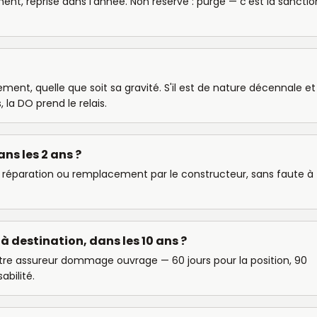
ent, reprise dans l'année. Non réservé : purgé — c'est la sanctio
ement, quelle que soit sa gravité. S'il est de nature décennale et
 la DO prend le relais.
ns les 2 ans ?
 réparation ou remplacement par le constructeur, sans faute à
 à destination, dans les 10 ans ?
otre assureur dommage ouvrage — 60 jours pour la position, 90
abilité.