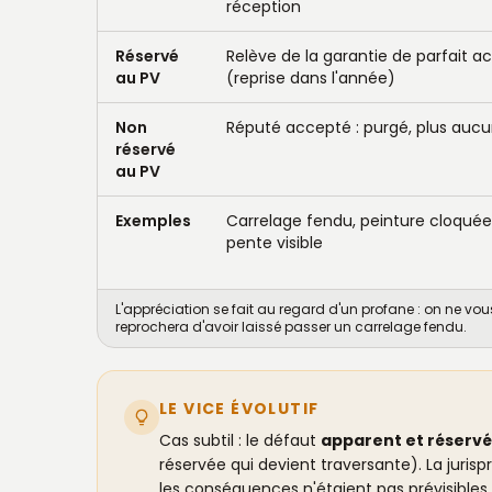
réception
Réservé
Relève de la garantie de parfait
au PV
(reprise dans l'année)
Non
Réputé accepté : purgé, plus aucu
réservé
au PV
Exemples
Carrelage fendu, peinture cloquée,
pente visible
L'appréciation se fait au regard d'un profane : on ne vo
reprochera d'avoir laissé passer un carrelage fendu.
LE VICE ÉVOLUTIF
Cas subtil : le défaut
apparent et réservé
réservée qui devient traversante). La juri
les conséquences n'étaient pas prévisibles