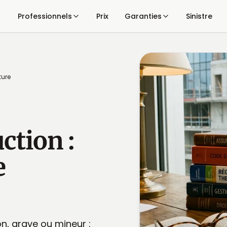
Professionnels
Prix
Garanties
Sinistre
ture
ction :
e
n, grave ou mineur :