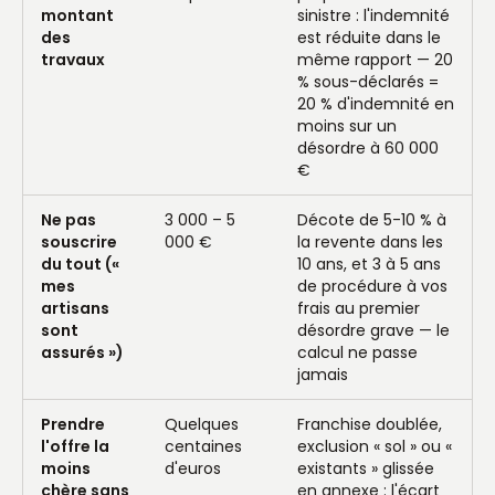
montant
sinistre : l'indemnité
des
est réduite dans le
travaux
même rapport — 20
% sous-déclarés =
20 % d'indemnité en
moins sur un
désordre à 60 000
€
Ne pas
3 000 – 5
Décote de 5-10 % à
souscrire
000 €
la revente dans les
du tout («
10 ans, et 3 à 5 ans
mes
de procédure à vos
artisans
frais au premier
sont
désordre grave — le
assurés »)
calcul ne passe
jamais
Prendre
Quelques
Franchise doublée,
l'offre la
centaines
exclusion « sol » ou «
moins
d'euros
existants » glissée
chère sans
en annexe : l'écart