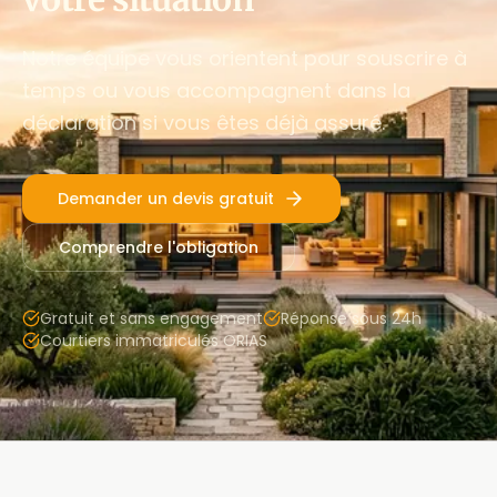
Notre équipe vous orientent pour souscrire à
temps ou vous accompagnent dans la
déclaration si vous êtes déjà assuré.
Demander un devis gratuit
Comprendre l'obligation
Gratuit et sans engagement
Réponse sous 24h
Courtiers immatriculés ORIAS