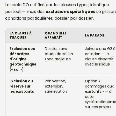
Le socle DO est fixé par les clauses types, identique
partout — mais des
exclusions spécifiques
se glissen
conditions particulières, dossier par dossier.
LA CLAUSE À
QUAND ELLE
LA PARADE
TRAQUER
APPARAÎT
Exclusion des
Dossier sans
Joindre une G2 à 
désordres
étude de sol en
cotation — la
d'origine
zone argileuse
clause disparaît
géotechnique
avec le risque
(« sol »)
Exclusion ou
Rénovation,
Option «
réserve sur
extension,
dommages aux
les existants
surélévation
existants » — à
coter
systématiqueme
sur ces projets