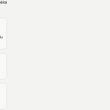
élai
du