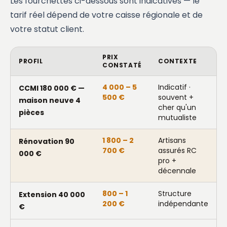
Les fourchettes ci-dessous sont indicatives — le
tarif réel dépend de votre caisse régionale et de
votre statut client.
PRIX
PROFIL
CONTEXTE
CONSTATÉ
4 000 – 5
Indicatif ·
CCMI 180 000 € —
500 €
souvent +
maison neuve 4
cher qu'un
pièces
mutualiste
1 800 – 2
Artisans
Rénovation 90
700 €
assurés RC
000 €
pro +
décennale
800 – 1
Structure
Extension 40 000
200 €
indépendante
€