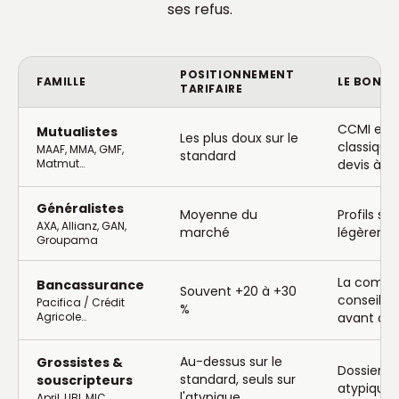
ses refus.
POSITIONNEMENT
FAMILLE
LE BON P
TARIFAIRE
CCMI et p
Mutualistes
Les plus doux sur le
classique
MAAF, MMA, GMF,
standard
Matmut…
devis à 
Généralistes
Moyenne du
Profils st
AXA, Allianz, GAN,
marché
légèreme
Groupama
La commo
Bancassurance
Souvent +20 à +30
conseille
Pacifica / Crédit
%
Agricole…
avant de 
Au-dessus sur le
Grossistes &
Dossiers p
standard, seuls sur
souscripteurs
atypiques
l'atypique
April, UBI, MIC