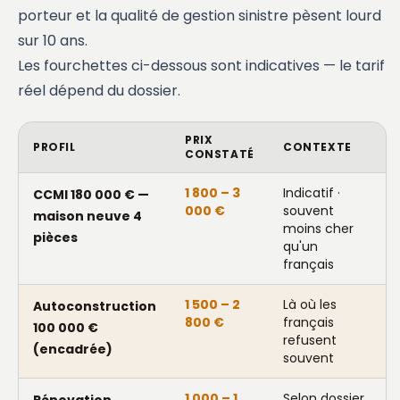
porteur et la qualité de gestion sinistre pèsent lourd
sur 10 ans.
Les fourchettes ci-dessous sont indicatives — le tarif
réel dépend du dossier.
PRIX
PROFIL
CONTEXTE
CONSTATÉ
1 800 – 3
Indicatif ·
CCMI 180 000 € —
000 €
souvent
maison neuve 4
moins cher
pièces
qu'un
français
1 500 – 2
Là où les
Autoconstruction
800 €
français
100 000 €
refusent
(encadrée)
souvent
1 000 – 1
Selon dossier