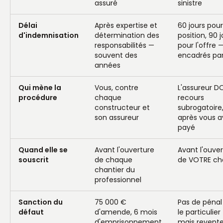
assuré
sinistre
Délai
Après expertise et
60 jours pour
d'indemnisation
détermination des
position, 90 j
responsabilités —
pour l'offre 
souvent des
encadrés par 
années
Qui mène la
Vous, contre
L'assureur DO
procédure
chaque
recours
constructeur et
subrogatoire
son assureur
après vous a
payé
Quand elle se
Avant l'ouverture
Avant l'ouve
souscrit
de chaque
de VOTRE ch
chantier du
professionnel
Sanction du
75 000 €
Pas de pénal
défaut
d'amende, 6 mois
le particulier
d'emprisonnement
mais revent