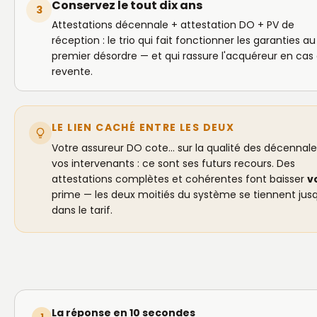
Conservez le tout dix ans
3
Attestations décennale + attestation DO + PV de
réception : le trio qui fait fonctionner les garanties au
premier désordre — et qui rassure l'acquéreur en cas
revente.
LE LIEN CACHÉ ENTRE LES DEUX
Votre assureur DO cote… sur la qualité des décennal
vos intervenants : ce sont ses futurs recours. Des
attestations complètes et cohérentes font baisser
v
prime — les deux moitiés du système se tiennent jus
dans le tarif.
La réponse en 10 secondes
1