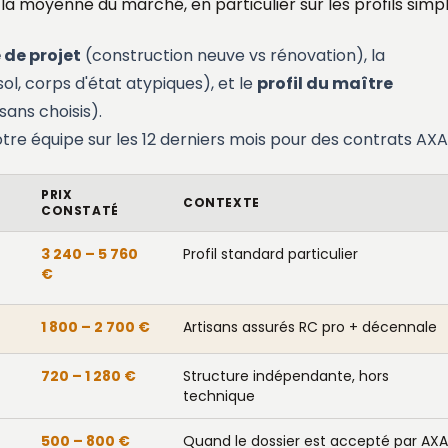
la moyenne du marché, en particulier sur les profils simpl
 de projet
(construction neuve vs rénovation), la
ol, corps d'état atypiques), et le
profil du maître
sans choisis).
tre équipe sur les 12 derniers mois pour des contrats AXA 
PRIX
CONTEXTE
CONSTATÉ
3 240 – 5 760
Profil standard particulier
€
1 800 – 2 700 €
Artisans assurés RC pro + décennale
720 – 1 280 €
Structure indépendante, hors
technique
500 – 800 €
Quand le dossier est accepté par AXA