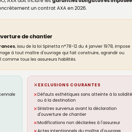
, AXA doit inclure les
garanties obligatoires imposée
concrètement un contrat AXA en 2026.
verture de chantier
urances
, issu de la loi Spinetta n°78-12 du 4 janvier 1978, impose
ge à tout maître d'ouvrage qui fait construire, agrandir ou
l comme tous les assureurs habilités.
EXCLUSIONS COURANTES
écennale
Défauts esthétiques sans atteinte à la solidit
ou à la destination
Sinistres survenus avant la déclaration
d'ouverture de chantier
Modifications non déclarées à l'assureur
Actes intentionnels du maître d'ouvrage