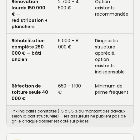
Rénovation
2 700 – 4
Option
lourde 150 000
500 €
existants
€ —
recommandée
redistribution +
planchers
Réhabilitation
5 000 – 8
Diagnostic
complète 250
000 €
structure
000 € — bâti
apprécié,
ancien
option
existants
indispensable
Réfection de
650 – 1 100
Minimum de
toiture seule 40
€
prime fréquent
000 €
Prix indicatifs constatés (1,5 à 3,5 % du montant des travaux
selon la part structurelle) — les assureurs ne publient pas de
grille, chaque dossier est coté sur pièces.