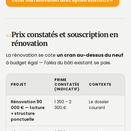
Coter ma rénovation avec option existants
Prix constatés et souscription en
03
rénovation
La rénovation se cote
un cran au-dessus du neuf
à budget égal — l'aléa du bâti existant se paie.
PRIME
PROJET
CONSTATÉE
CONTEXTE
(INDICATIF)
Rénovation 90
1 350 – 2
Le dossier
000 € — toiture
300 €
courant
+ structure
ponctuelle