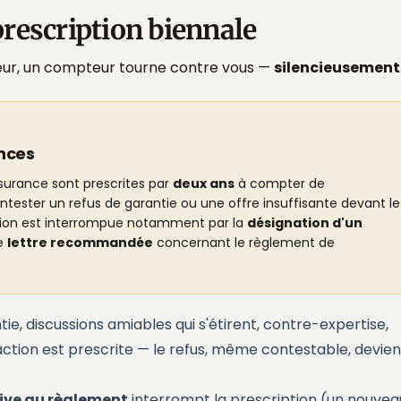
 prescription biennale
reur, un compteur tourne contre vous —
silencieusement
ances
ssurance sont prescrites par
deux ans
à compter de
tester un refus de garantie ou une offre insuffisante devant le
ription est interrompue notamment par la
désignation d'un
ne
lettre recommandée
concernant le règlement de
tie, discussions amiables qui s'étirent, contre-expertise,
'action est prescrite — le refus, même contestable, devien
tive au règlement
interrompt la prescription (un nouvea