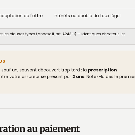
cceptation de l'offre
Intérêts au double du taux légal
t les clauses types (annexe II, art. A243-1) — identiques chez tous les
US
 sauf un, souvent découvert trop tard : la
prescription
ntre votre assureur se prescrit par
2 ans
. Notez-la dès le premie
laration au paiement