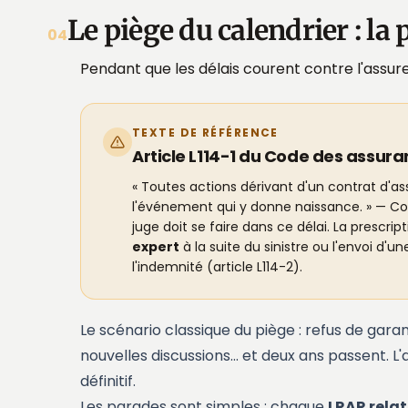
Le piège du calendrier : la
04
Pendant que les délais courent contre l'assu
TEXTE DE RÉFÉRENCE
Article L114-1 du Code des assur
« Toutes actions dérivant d'un contrat d'a
l'événement qui y donne naissance. » — Con
juge doit se faire dans ce délai. La presc
expert
à la suite du sinistre ou l'envoi d'u
l'indemnité (article L114-2).
Le scénario classique du piège : refus de garan
nouvelles discussions… et deux ans passent. L
définitif.
Les parades sont simples : chaque
LRAR rela