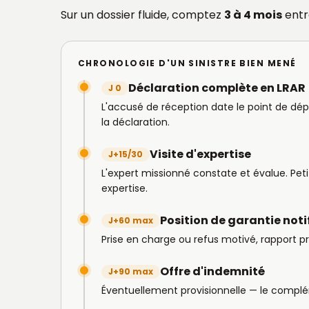
Sur un dossier fluide, comptez
3 à 4 mois
entr
CHRONOLOGIE D'UN SINISTRE BIEN MENÉ
Déclaration complète en LRAR
J 0
L'accusé de réception date le point de dépa
la déclaration.
Visite d'expertise
J+15/30
L'expert missionné constate et évalue. Petit
expertise.
Position de garantie noti
J+60 max
Prise en charge ou refus motivé, rapport pré
Offre d'indemnité
J+90 max
Éventuellement provisionnelle — le compléme