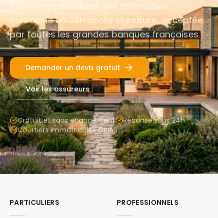
Notre équipe éditent une attestation
conforme en 24h après signature, acceptée
par toutes les grandes banques françaises.
Demander un devis gratuit
Voir les assureurs
Gratuit et sans engagement
Réponse sous 24h
Courtiers immatriculés ORIAS
PARTICULIERS
PROFESSIONNELS