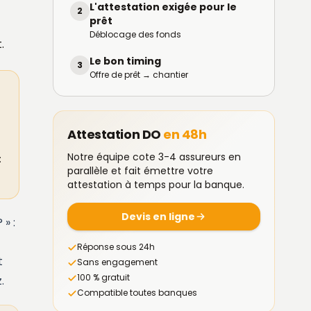
L'attestation exigée pour le
2
prêt
Déblocage des fonds
.
Le bon timing
3
Offre de prêt → chantier
Attestation DO
en 48h
Notre équipe cote 3-4 assureurs en
:
parallèle et fait émettre votre
attestation à temps pour la banque.
Devis en ligne
» :
Réponse sous 24h
t
Sans engagement
100 % gratuit
.
Compatible toutes banques