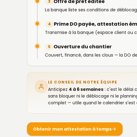
Offre de prêt éditée
3
La banque liste ses conditions de déblocage
Prime DO payée, attestation ém
4
Transmise à la banque (espace client ou co
Ouverture du chantier
5
Couvert, financé, dans les clous — la DO d
LE CONSEIL DE NOTRE ÉQUIPE
Anticipez
4 à 6 semaines
: c'est le délai
sans bloquer ni le déblocage ni le planni
complet — utile quand le calendrier s'est
Obtenir mon attestation à temps