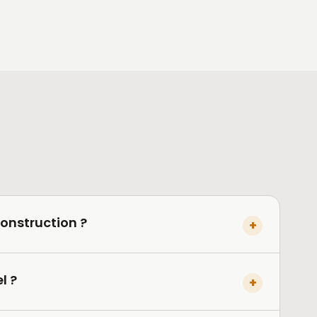
onstruction ?
+
l ?
+