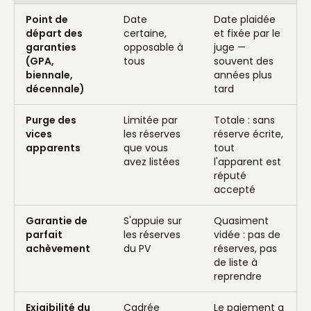
Point de
Date
Date plaidée
départ des
certaine,
et fixée par le
garanties
opposable à
juge —
(GPA,
tous
souvent des
biennale,
années plus
décennale)
tard
Purge des
Limitée par
Totale : sans
vices
les réserves
réserve écrite,
apparents
que vous
tout
avez listées
l'apparent est
réputé
accepté
Garantie de
S'appuie sur
Quasiment
parfait
les réserves
vidée : pas de
achèvement
du PV
réserves, pas
de liste à
reprendre
Exigibilité du
Cadrée
Le paiement a