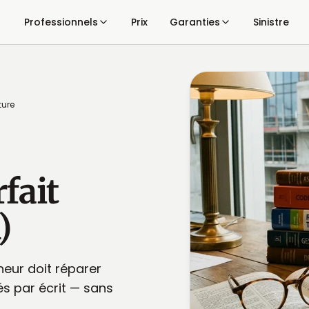
Professionnels
Prix
Garanties
Sinistre
ture
fait
)
neur doit réparer
és par écrit — sans