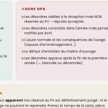
HORS GPA
Les désordres visibles à la réception mais NON
réservés au PV — réputés acceptés
par
Les désordres constatés dans l'année mais jamai
notifiés par écrit
u
L'usure normale et les conséquences de l'usage
(rayures d'emménagement…)
Le défaut d'entretien du maître d'ouvrage
ec la
Les désordres apparus après la fin de la première
année (→ biennale ou décennale)
ON
aut
apparent
non réservé au PV est définitivement purgé : ni la
 ne pourront le reprendre. Prenez le temps de la visite, pièce