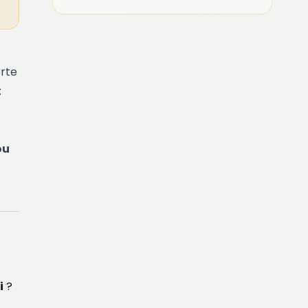
orte
:
ou
i
?