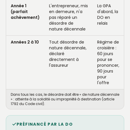
Année 1
L'entrepreneur, mis
La GPA
(parfait
en demeure, n'a
d'abord, la
achèvement)
pas réparé un
DO en
désordre de
relais
nature décennale
Années 2 à 10
Tout désordre de
Régime de
nature décennale,
croisière :
déclaré
60 jours
directement à
pour se
l'assureur
prononcer,
90 jours
pour
l'offre
Dans tous les cas, le désordre doit être « de nature décennale
» : atteinte à la solidité ou impropriété à destination (article
1792 du Code civil).
PRÉFINANCÉ PAR LA DO