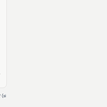
—
 (si