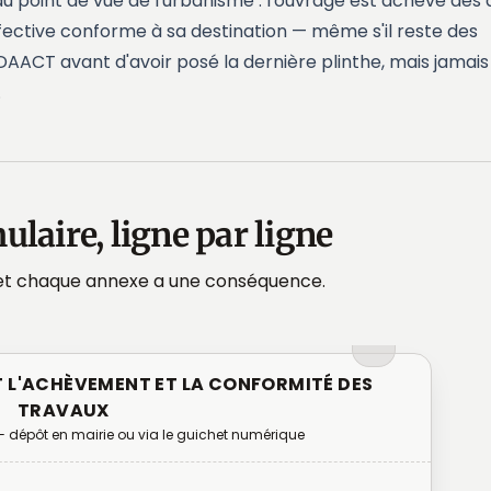
 point de vue de l'urbanisme : l'ouvrage est achevé dès 
fective conforme à sa destination — même s'il reste des
 DAACT avant d'avoir posé la dernière plinthe, mais jamais
.
laire, ligne par ligne
 et chaque annexe a une conséquence.
 L'ACHÈVEMENT ET LA CONFORMITÉ DES
TRAVAUX
— dépôt en mairie ou via le guichet numérique