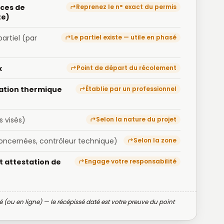
nces de
Reprenez le n° exact du permis
te)
artiel (par
Le partiel existe — utile en phasé
x
Point de départ du récolement
tation thermique
Établie par un professionnel
s visés)
Selon la nature du projet
oncernées, contrôleur technique)
Selon la zone
t attestation de
Engage votre responsabilité
 (ou en ligne) — le récépissé daté est votre preuve du point