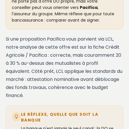
ne porte pas d'offre DO propre, mais votre
conseiller peut vous orienter vers
Pacifica
,
l'assureur du groupe. Même réflexe que pour toute
bancassurance : comparer avant de signer.
Si une proposition Pacifica vous parvient via LCL,
notre analyse de cette offre est sur la fiche
Crédit
Agricole / Pacifica
: correcte, mais couramment 20
à 30 % au-dessus des mutualistes à profil
équivalent. Côté prêt, LCL applique les standards du
marché : attestation nominative avant déblocage
des fonds travaux, cohérence avec le budget
financé.
LE RÉFLEXE, QUELLE QUE SOIT LA
BANQUE
La banque n'est jamais le seul canal : la DO se